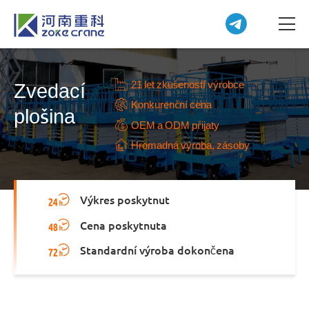
21 let zkušeností výrobce
Zvedací
Konkurenční cena
plošina
OEM a ODM přijaty
Hromadná výroba, zásoby
Výkres poskytnut
Cena poskytnuta
Standardní výroba dokončena