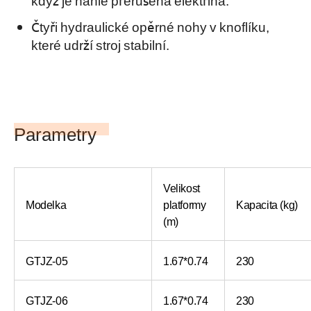
Čtyři hydraulické opěrné nohy v knoflíku,
které udrží stroj stabilní.
Parametry
Velikost
Modelka
platformy
Kapacita (kg)
(m)
GTJZ-05
1.67*0.74
230
GTJZ-06
1.67*0.74
230