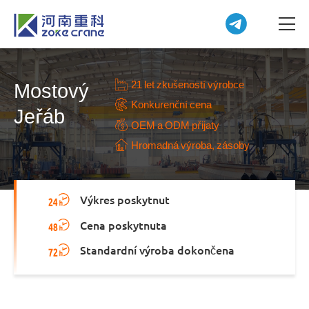
21 let zkušeností výrobce
Mostový
Konkurenční cena
Jeřáb
OEM a ODM přijaty
Hromadná výroba, zásoby
Výkres poskytnut
Cena poskytnuta
Standardní výroba dokončena