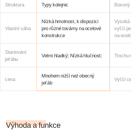
Struktura
Typy kolejnic
Boxový
Nízká hmotnost, k dispozici
Vysoká 
Vlastní váha
pro různé továrny na ocelové
vyšší p
konstrukce
na ocel
Startování
Velmi hladký; Nízká hlučnost;
Trochu 
jeřábu
Mnohem nižší než obecný
cena
Vyšší c
jeřáb
Výhoda a funkce