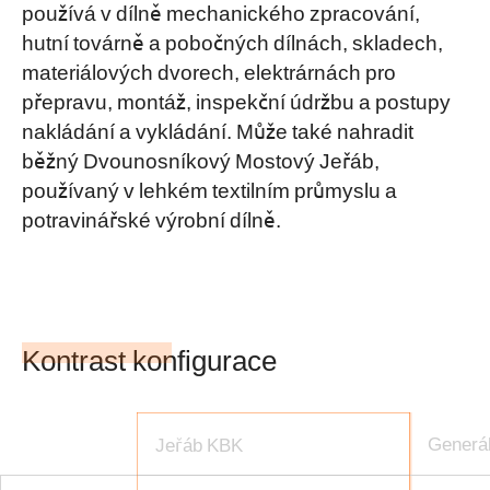
používá v dílně mechanického zpracování,
hutní továrně a pobočných dílnách, skladech,
materiálových dvorech, elektrárnách pro
přepravu, montáž, inspekční údržbu a postupy
nakládání a vykládání. Může také nahradit
běžný Dvounosníkový Mostový Jeřáb,
používaný v lehkém textilním průmyslu a
potravinářské výrobní dílně.
Kontrast konfigurace
Generá
Jeřáb KBK