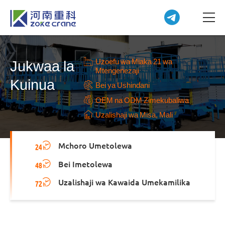
Uzoefu wa Miaka 21 wa
Jukwaa la
Mtengenezaji
Kuinua
Bei ya Ushindani
OEM na ODM Zimekubaliwa
Uzalishaji wa Misa, Mali
Mchoro Umetolewa
Bei Imetolewa
Uzalishaji wa Kawaida Umekamilika