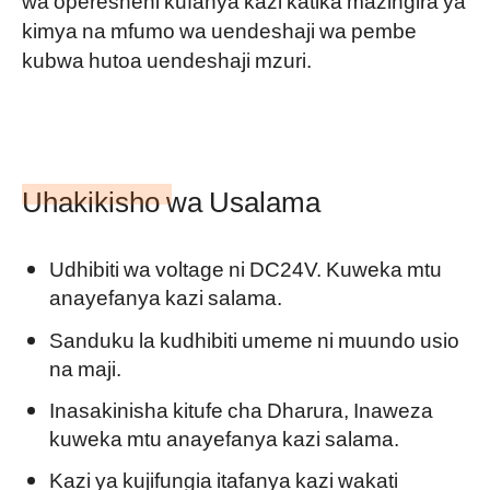
wa operesheni kufanya kazi katika mazingira ya
kimya na mfumo wa uendeshaji wa pembe
kubwa hutoa uendeshaji mzuri.
Uhakikisho wa Usalama
Udhibiti wa voltage ni DC24V. Kuweka mtu
anayefanya kazi salama.
Sanduku la kudhibiti umeme ni muundo usio
na maji.
Inasakinisha kitufe cha Dharura, Inaweza
kuweka mtu anayefanya kazi salama.
Kazi ya kujifungia itafanya kazi wakati