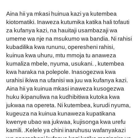
Aina hii ya mkasi huinua kazi ya kutembea
kiotomatiki. Inaweza kutumika katika hali tofauti
za kufanya kazi, na hauitaji usambazaji wa
umeme wa nje na msukumo wa bandia. Ni rahisi
kubadilika kwa rununu, operesheni rahisi,
kuinua kwa uhuru, mtu mmoja tu anaweza
kumaliza mbele, nyuma, usukani. , kutembea
kwa haraka na polepole. Inasogezwa kwa
urahisi ikiwa na ufanisi wa juu wa kufanya kazi.
Aina hii ya kuinua mkasi inaweza kusogezwa
huku ikipanuliwa na kudhibitiwa kutoka kwa
jukwaa na opereta. Ni kutembea, kurudi nyuma,
kugeuza na kuinua kunaweza kupatikana
kwenye ubao wa jukwaa, kujisonga kwa urefu
kamili. .Kelele ya chini inaruhusu wafanyakazi