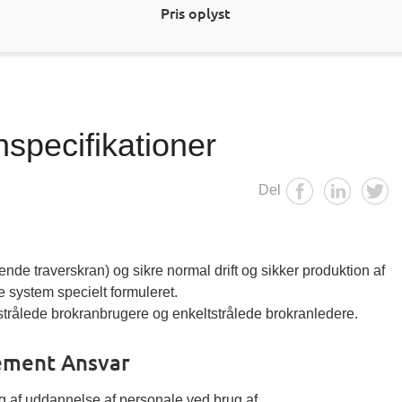
Pris oplyst
specifikationer
Del
ende traverskran) og sikre normal drift og sikker produktion af
e system specielt formuleret.
strålede brokranbrugere og enkeltstrålede brokranledere.
ement Ansvar
ing af uddannelse af personale ved brug af