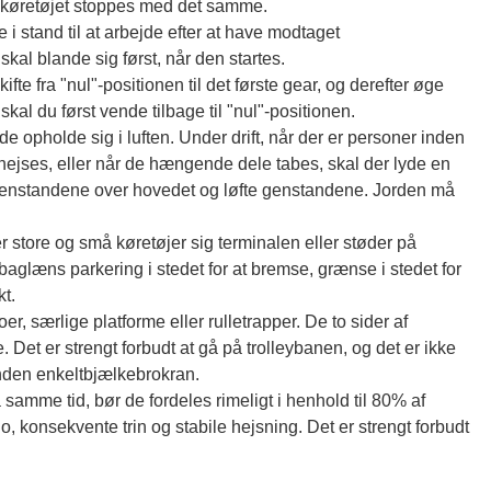
l køretøjet stoppes med det samme.
i stand til at arbejde efter at have modtaget
al blande sig først, når den startes.
fte fra "nul"-positionen til det første gear, og derefter øge
skal du først vende tilbage til "nul"-positionen.
de opholde sig i luften. Under drift, når der er personer inden
ejses, eller når de hængende dele tabes, skal der lyde en
te genstandene over hovedet og løfte genstandene. Jorden må
tore og små køretøjer sig terminalen eller støder på
baglæns parkering i stedet for at bremse, grænse i stedet for
kt.
, særlige platforme eller rulletrapper. De to sider af
Det er strengt forbudt at gå på trolleybanen, og det er ikke
 anden enkeltbjælkebrokran.
samme tid, bør de fordeles rimeligt i henhold til 80% af
konsekvente trin og stabile hejsning. Det er strengt forbudt