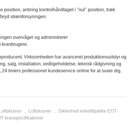
 position, anbring kontrolhåndtaget i "nul" position, træk
fbryd strømforsyningen.
lingen overvåger og administrerer
t-kranbrugere.
anproducent. Virksomheden har avanceret produktionsudstyr og
ing, salg, installation, vedligeholdelse, teknisk rådgivning og
 24 timers professionel kundeservice online for at svare dig.
Loftskraner
,
Loftskraner
,
Sikkerhed enkeltbjælke EOT-
T kranspecifikationer