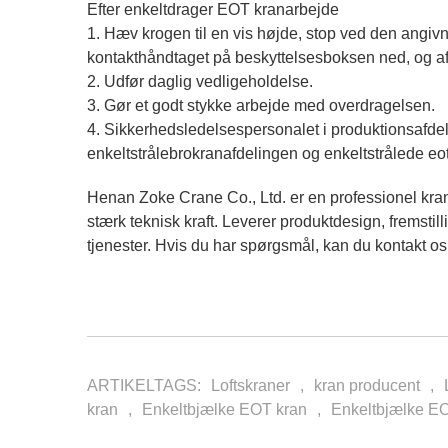
Efter enkeltdrager EOT kranarbejde
1. Hæv krogen til en vis højde, stop ved den angivne
kontakthåndtaget på beskyttelsesboksen ned, og a
2. Udfør daglig vedligeholdelse.
3. Gør et godt stykke arbejde med overdragelsen.
4. Sikkerhedsledelsespersonalet i produktionsafde
enkeltstrålebrokranafdelingen og enkeltstrålede eo
Henan Zoke Crane Co., Ltd. er en professionel kr
stærk teknisk kraft. Leverer produktdesign, fremstill
tjenester. Hvis du har spørgsmål, kan du kontakt os,
ARTIKELTAGS:
Loftskraner
,
kran producent
,
kran
,
Enkeltbjælke EOT kran
,
Enkeltbjælke EO