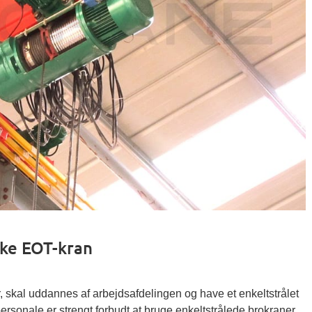
lke EOT-kran
, skal uddannes af arbejdsafdelingen og have et enkeltstrålet
ersonale er strengt forbudt at bruge enkeltstrålede brokraner.