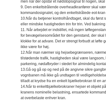
men når der opstår et nødstopsignal til nogen, ska
9. Den enkeltstrålende overheadkranfører skal være 
kommandosignalet, og den enkeltstrålede eot-kran sk
10.Når du betjener kontrolhåndtaget, skal du først ski
eller mindske hastigheden trin for trin. Ved bakning 
11. Når arbejdet er indstillet, må ingen løftegenstan
for bevægelsesområdet for den genstand, der skal h
klokke for at advare. Det er strengt forbudt at løf
ikke være for høj.
12.Når man nærmer sig hejsebegrænseren, nærmer s
tilstødende trafik, hastigheden skal være langsom, 
parkering, nødafbryder i stedet for almindelig konta
13.Gå og gå op og ned på de angivne sikre gangbroer
vognbanen må ikke gå undtagen til vedligeholdelse. 
tilladt at krydse fra en enkelt bjælkebrokran til en
14.Når to enkeltbjælkebrokraner hejser et objekt på 
kranens nominelle belastning, ensartede kommando, 
at overbelaste enhver kran.