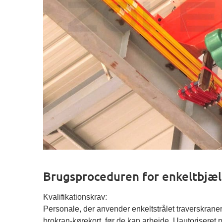
Brugsproceduren for enkeltbjæ
Kvalifikationskrav:
Personale, der anvender enkeltstrålet traverskraner
brokran-kørekort, før de kan arbejde. Uautoriseret p