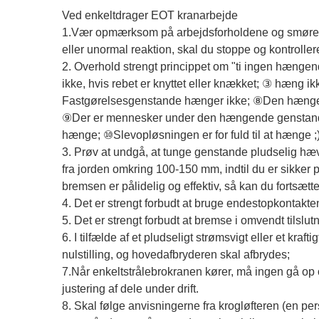
Ved enkeltdrager EOT kranarbejde
1.Vær opmærksom på arbejdsforholdene og smørefor
eller unormal reaktion, skal du stoppe og kontroller
2. Overhold strengt princippet om "ti ingen hængen
ikke, hvis rebet er knyttet eller knækket; ③ hæng ik
Fastgørelsesgenstande hænger ikke; ⑧Den hængende
⑨Der er mennesker under den hængende genstand,
hænge; ⑩Slevopløsningen er for fuld til at hænge ;
3. Prøv at undgå, at tunge genstande pludselig hæve
fra jorden omkring 100-150 mm, indtil du er sikker på
bremsen er pålidelig og effektiv, så kan du fortsætte
4. Det er strengt forbudt at bruge endestopkontakte
5. Det er strengt forbudt at bremse i omvendt tilslutn
6. I tilfælde af et pludseligt strømsvigt eller et krafti
nulstilling, og hovedafbryderen skal afbrydes;
7.Når enkeltstrålebrokranen kører, må ingen gå op o
justering af dele under drift.
8. Skal følge anvisningerne fra krogløfteren (en p