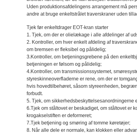
Uden produktionsafdelingens arrangement må personal
andre at bruge enkeltstrålet traverskraner uden till
Tjek før enkeltdrager EOT-kran starter
1. Tjek, om der er olielækage i alle afdelinger af uds
2. Kontroller, om hver enkelt afdeling af traversk
om bremsen er fleksibel og pålidelig;
3.Kontroller, om betjeningsgrebene på den enkeltb
betjeningen er følsom og pålidelig;
4.Kontroller, om transmissionssystemet, smøresyste
styreskinneoverfladerne er rene, om der er tomga
hvis hovedtilbehøret, såsom styreenheden, begrænser
forbudt.
5. Tjek, om sikkerhedsbeskyttelsesanordningerne er
6.Tjek om ståltovet er beskadiget, om ståltovet er
krogakselstiften er deformeret;
7.Tjek betjening og smøring af tomme køretøjer;
8. Når alle dele er normale, kan klokken eller adv