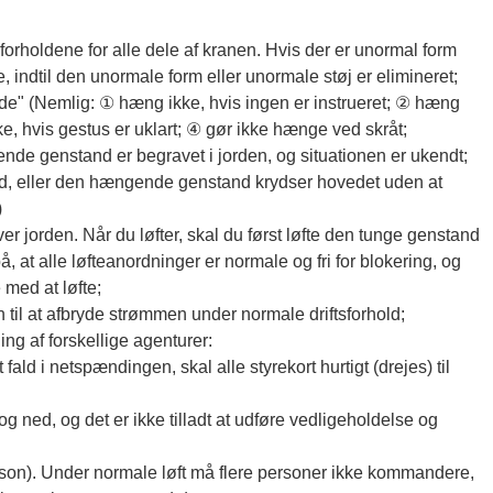
holdene for alle dele af kranen. Hvis der er unormal form
e, indtil den unormale form eller unormale støj er elimineret;
de" (Nemlig: ① hæng ikke, hvis ingen er instrueret; ② hæng
ke, hvis gestus er uklart; ④ gør ikke hænge ved skråt;
 genstand er begravet i jorden, og situationen er ukendt;
 eller den hængende genstand krydser hovedet uden at
)
r jorden. Når du løfter, skal du først løfte den tunge genstand
, at alle løfteanordninger er normale og fri for blokering, og
 med at løfte;
n til at afbryde strømmen under normale driftsforhold;
ing af forskellige agenturer:
gt fald i netspændingen, skal alle styrekort hurtigt (drejes) til
g ned, og det er ikke tilladt at udføre vedligeholdelse og
erson). Under normale løft må flere personer ikke kommandere,