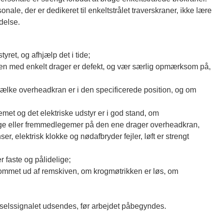
e, der er dedikeret til enkeltstrålet traverskraner, ikke lære
adelse.
tyret, og afhjælp det i tide;
ranen med enkelt drager er defekt, og vær særlig opmærksom på,
jælke overheadkran er i den specificerede position, og om
met og det elektriske udstyr er i god stand, om
nge eller fremmedlegemer på den ene drager overheadkran,
, elektrisk klokke og nødafbryder fejler, løft er strengt
 faste og pålidelige;
 kommet ud af remskiven, om krogmøtrikken er løs, om
arselssignalet udsendes, før arbejdet påbegyndes.