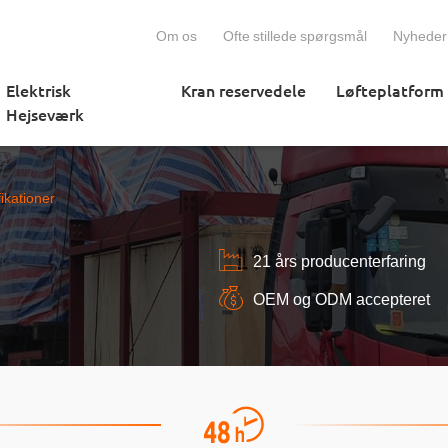
Om os
Ofte stillede spørgsmål
Nyheder
Elektrisk
Kran reservedele
Løfteplatform
Hejseværk
ikationer
21 års producenterfaring
OEM og ODM accepteret