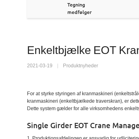
Tegning
medfølger
Enkeltbjælke EOT Kran
2021-03-19
|
Produktnyheder
For at styrke styringen af kranmaskineri (enkeltstrål
kranmaskineri (enkeltbjælkede traverskran), er dett
Dette system gælder for alle virksomhedens enkelt
Single Girder EOT Crane Manag
1. Produktionsafdelingen er ansvarlig for udliciter