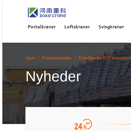
Portalkraner
Loftskraner
Svingkraner
Hjem
/
Produktnyheder
/
Enkeltbjælke EOT kranspecif
Nyheder