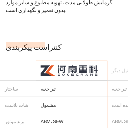
گرمایش طولانی مدت، تهویه مطبوع و سایر موارد
بدون تعمیر و نگهداری است.
کنتراست پیکربندی
یل دیگر
تیر جعبه
تیر جعبه
ساختار
ده است
مشمول
شات بلاست
ABM، 
ABM، SEW
برند موتور