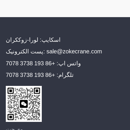
اسکایپ:
لورا-زوککران
sale@zokecrane.com
پست الکترونیک:
واتس اپ:
+86 193 3738 7078
تلگرام:
+86 193 3738 7078
وی چت