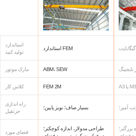
استاندارد
گیگابایت
استاندارد FEM
تولید کنید
 نایجینگ
ABM، SEW
مارک موتور
A یا M3
FEM 2M
کلاس کار
راه اندازی
 آمیز؛
بسیار صاف؛ نویز پایین؛
جرثقیل
 بزرگتر؛
طراحی مدولار، اندازه کوچکتر؛
فضای مورد
رد فضای
درخواست کمتر در مورد فضای