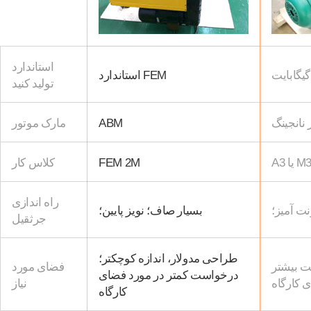
استاندارد
گیگابایت
استاندارد FEM
تولید کنید
 نانجینگ
ABM
مارک موتور
A یا M3
FEM 2M
کلاس کار
راه اندازی
 آمیز؛
بسیار صاف؛ نویز پایین؛
جرثقیل
طراحی مدولار، اندازه کوچکتر؛
ت بیشتر
فضای مورد
درخواست کمتر در مورد فضای
 کارگاه
نیاز
کارگاه