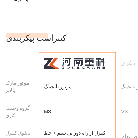
کنتراست پیکربندی
دیگران
موتور مارک
 نانجینگ
موتور نانجینگ
بالابر
گروه وظیفه
M3
M3
کاری
کنترل از راه دور بی سیم + خط
تابلوی کنترل
ط معلق