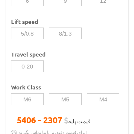
6
9
12
Lift speed
5/0.8
8/1.3
Travel speed
0-20
Work Class
M6
M5
M4
2307 - 5406
$
قیمت پایه
برای قیمت دقیق تر با ما تماس بگیرید!