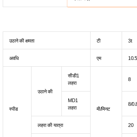
उठाने की क्षमता
टी
3t
अवधि
एम
10.
सीडी1
8
लहरा
उठाने की
MD1
8/0.
लहरा
स्पीड
मी/मिनट
लहरा की यात्रा
20