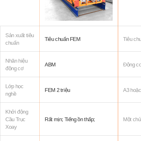
Sản xuất tiêu
Tiêu chuẩn FEM
Tiêu ch
chuẩn
Nhãn hiệu
ABM
Động c
động cơ
Lớp học
FEM 2 triệu
A3 hoặ
nghề
Khởi động
Cầu Trục
Rất mịn; Tiếng ồn thấp;
Một chú
Xoay