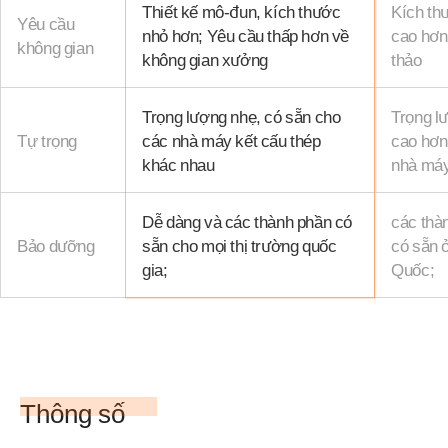
Thiết kế mô-đun, kích thước
Kích th
Yêu cầu
nhỏ hơn; Yêu cầu thấp hơn về
cao hơn
không gian
không gian xưởng
thảo
Trọng lượng nhẹ, có sẵn cho
Trọng l
Tự trọng
các nhà máy kết cấu thép
cao hơn
khác nhau
nhà máy
Dễ dàng và các thành phần có
các thàn
Bảo dưỡng
sẵn cho mọi thị trường quốc
có sẵn ở
gia;
Quốc;
Thông số