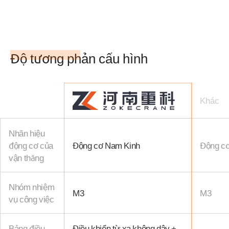
Độ tương phản cấu hình
Khác
Nhãn hiệu
động cơ của
Động cơ Nam Kinh
Động c
vận thăng
Nhóm nhiệm
M3
M3
vụ công việc
Bảng điều
Điều khiển từ xa không dây +