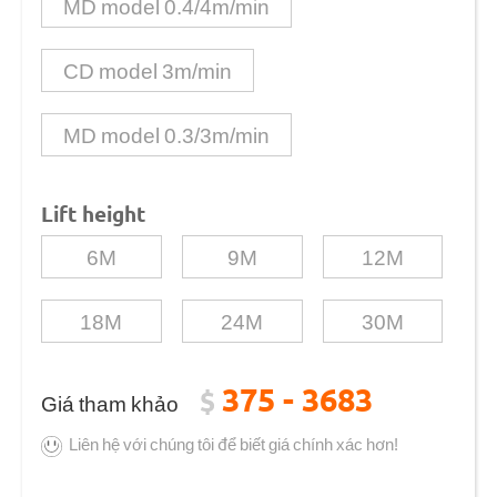
MD model 0.4/4m/min
CD model 3m/min
MD model 0.3/3m/min
Lift height
6M
9M
12M
18M
24M
30M
375 - 3683
$
Giá tham khảo
Liên hệ với chúng tôi để biết giá chính xác hơn!