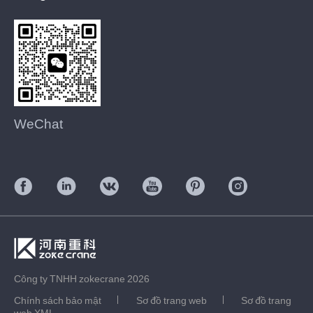
WeChat
Công ty TNHH zokecrane 2026
Chính sách bảo mật
Sơ đồ trang web
Sơ đồ trang
web XML