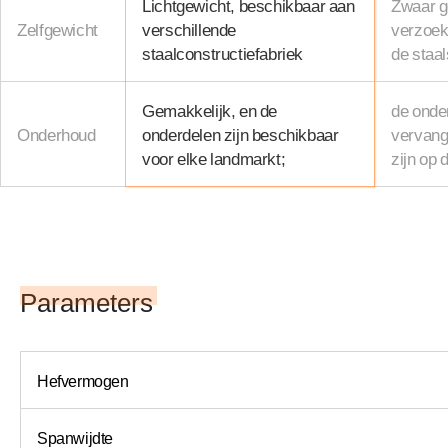
Lichtgewicht, beschikbaar aan
Zwaar ge
Zelfgewicht
verschillende
verzoek
staalconstructiefabriek
de staal
Gemakkelijk, en de
de onde
Onderhoud
onderdelen zijn beschikbaar
vervang
voor elke landmarkt;
zijn op 
Parameters
Hefvermogen
Spanwijdte