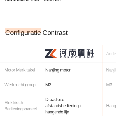
Configuratie Contrast
Ande
Motor Merk takel
Nanjing motor
Nanji
Werkplicht groep
M3
M3
Draadloze
Elektrisch
afstandsbediening +
Hange
Bedieningspaneel
hangende lijn