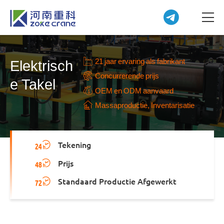
21 jaar ervaring als fabrikant
Elektrisch
Concurrerende prijs
e Takel
OEM en ODM aanvaard
Massaproductie, Inventarisatie
Tekening
Prijs
Standaard Productie Afgewerkt