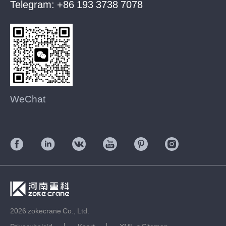
Telegram:
+86 193 3738 7078
WeChat
2026 zokecrane Co., Ltd.
Privacybeleid
Kaart
XML-s Sitemap