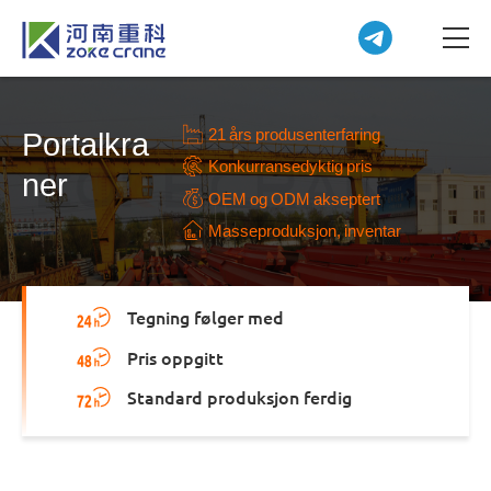
21 års produsenterfaring
Portalkra
Konkurransedyktig pris
ner
OEM og ODM akseptert
Masseproduksjon, inventar
Tegning følger med
Pris oppgitt
Standard produksjon ferdig