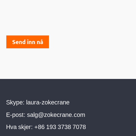
Send inn nå
Skype:
laura-zokecrane
E-post:
salg@zokecrane.com
Hva skjer:
+86 193 3738 7078