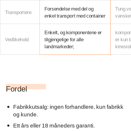
Forsendelse med del og
Tung ve
Transportere
enkel transport med container
vanskeli
Enkelt, og komponentene er
kompone
Vedlikehold
tilgjengelige for alle
er kun t
landmarkeder;
kinesis
Fordel
Fabrikkutsalg: ingen forhandlere, kun fabrikk
og kunde.
Ett års eller 18 måneders garanti.