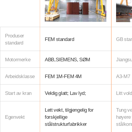
Produser
FEM standard
GB sta
standard
Motormerke
ABB,SIEMENS, SØM
Jiangsu
Arbeidsklasse
FEM 1M-FEM 4M
A3-M7
Start av kran
Veldig glatt; Lav lyd;
Litt vo
Lett vekt, tilgjengelig for
Tung vek
Egenvekt
forskjellige
høyere 
stålstrukturfabrikker
stålkon