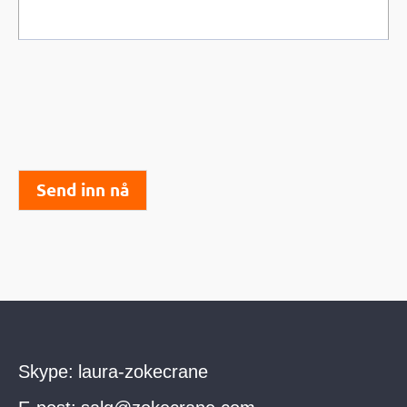
Send inn nå
Skype:
laura-zokecrane
E-post:
salg@zokecrane.com