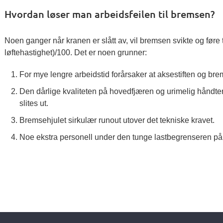
Hvordan løser man arbeidsfeilen til bremsen?
Noen ganger når kranen er slått av, vil bremsen svikte og føre ti
løftehastighet)/100. Det er noen grunner:
For mye lengre arbeidstid forårsaker at aksestiften og bre
Den dårlige kvaliteten på hovedfjæren og urimelig håndter
slites ut.
Bremsehjulet sirkulær runout utover det tekniske kravet.
Noe ekstra personell under den tunge lastbegrenseren p