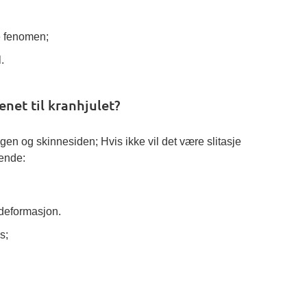
le fenomen;
.
net til kranhjulet?
lgen og skinnesiden; Hvis ikke vil det være slitasje
gende:
edeformasjon.
s;