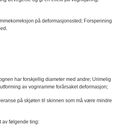
lammekorreksjon på deformasjonssted; Forspenning
ned.
vognen har forskjellig diameter med andre; Urimelig
g utforming av vognramme forårsaket deformasjon;
toleranse på skjøten til skinnen som må være mindre
t av følgende ting: