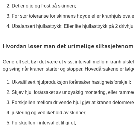
Det er olje og frost på skinnen;
For stor toleranse for skinnens høyde eller kranhjuls ova
Ubalansert hjullasttrykk; Eller lite hjullasttrykk på 2 drivhjul
Hvordan løser man det urimelige slitasjefenome
Generelt sett bør det være et visst intervall mellom kranhjulsfe
og sving når kranen starter og stopper. Hovedårsakene er føl
Ukvalifisert hjulproduksjon forårsaker hastighetsforskjell;
Skjev hjul forårsaket av unøyaktig montering, eller ramm
Forskjellen mellom drivende hjul gjør at kranen deformere
justering og vedlikehold av skinner;
Forskjellen i intervallet til giret;