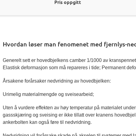
Pris oppgitt
Hvordan løser man fenomenet med fjernlys-ne
Generelt sett er hovedbjelkens camber 1/1000 av kranspennet.
Elastisk deformasjon som må repareres i tide; Permanent defo
Årsakene forårsaker nedvridning av hovedbjelken:
Urimelig materialmengde og sveisearbeid;
Uten å vurdere effekten av høy temperatur på materialet under 
gassskjæring og sveising er ikke tillatt over kranens hovedbj
ankerbolten kan også føre til nedvridning.
Nedvridning vil forårsake skade på akselen til systemer med l