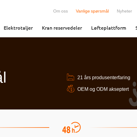
Om oss
Vanlige spørsmål
Nyheter
Elektrotaljer
Kran reservedeler
Løfteplattform
l
21 års produsenterfaring
OEM og ODM akseptert