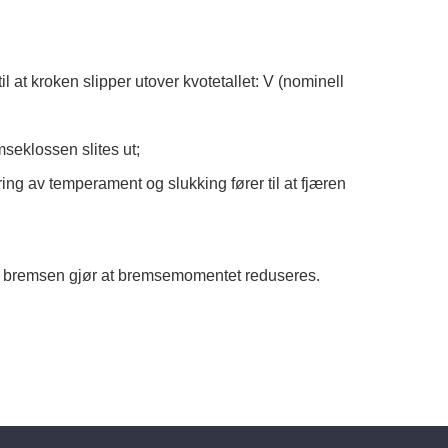
l at kroken slipper utover kvotetallet: V (nominell
mseklossen slites ut;
ing av temperament og slukking fører til at fjæren
å bremsen gjør at bremsemomentet reduseres.