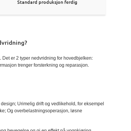
Standard produksjon ferdig
dvridning?
 Det er 2 typer nedvridning for hovedbjelken:
rmasjon trenger forsterkning og reparasjon.
design; Urimelig drift og vedlikehold, for eksempel
elke; Og overbelastningsoperasjon, løsne
ang bevegelse og gi en effekt på vognkjøring.