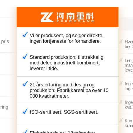
Vi er produsent, og selger direkte,
ingen fortjeneste for forhandlere.
 pris
Hver
best
Standard produksjon, tilstrekkelig
Leng
med deler, industrielt kombinert,
mang
leverer i tide.
leve
Inge
21 års erfaring med design og
inge
produksjon. Fabrikkareal på over 10
000 kvadratmeter.
Inge
ering
kval
ISO-sertifisert, SGS-sertifisert.
Kun 
kran
Elektriske deler i 18 måneder;