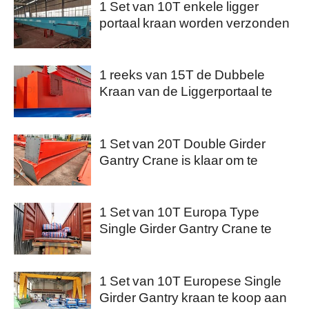
1 Set van 10T enkele ligger
portaal kraan worden verzonden
naar Columbia
1 reeks van 15T de Dubbele
Kraan van de Liggerportaal te
koop aan Nigeria
1 Set van 20T Double Girder
Gantry Crane is klaar om te
worden verzonden naar Qatar
1 Set van 10T Europa Type
Single Girder Gantry Crane te
koop aan Australië.
1 Set van 10T Europese Single
Girder Gantry kraan te koop aan