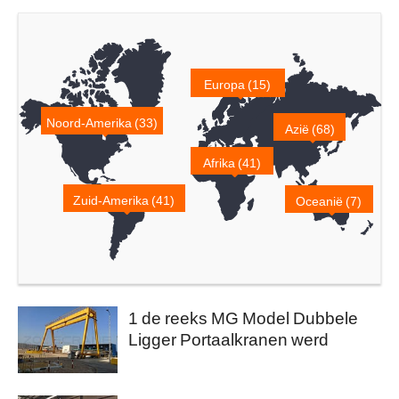
Europa (15)
Noord-Amerika (33)
Azië (68)
Afrika (41)
Zuid-Amerika (41)
Oceanië (7)
1 de reeks MG Model Dubbele
Ligger Portaalkranen werd
geïnstalleerd in Egypte