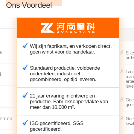
Ons Voordeel
Wij zijn fabrikant, en verkopen direct,
geen winst voor de handelaar.
s
Elke
orde
Standaard productie, voldoende
Lan
onderdelen, industrieel
d
mate
gecombineerd, op tijd leveren.
arbe
leve
21 jaar ervaring in ontwerp en
Geen
productie. Fabrieksoppervlakte van
geen
meer dan 10.000 m².
derden
Geen
ISO gecertificeerd, SGS
kwal
gecertificeerd.