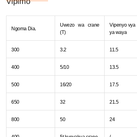
Vipimo
Uwezo wa crane
Vipenyo vya
Ngoma Dia.
(T)
ya waya
300
3.2
11.5
400
5/10
13.5
500
16/20
17.5
650
32
21.5
800
50
24
400
5t kunyakua crane
/