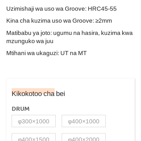
Uzimishaji wa uso wa Groove: HRC45-55
Kina cha kuzima uso wa Groove: ≥2mm
Matibabu ya joto: ugumu na hasira, kuzima kwa
mzunguko wa juu
Mtihani wa ukaguzi: UT na MT
Kikokotoo cha bei
DRUM
φ300×1000
φ400×1000
φ400×1500
φ400×2000