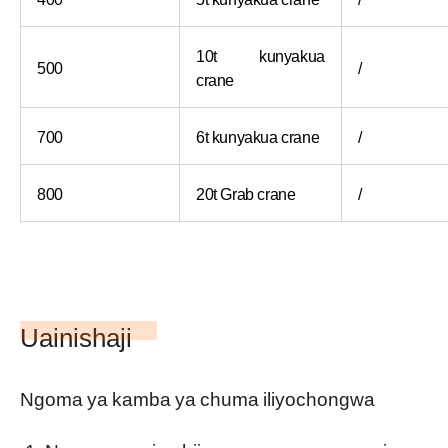
10t kunyakua
500
/
crane
700
6t kunyakua crane
/
800
20t Grab crane
/
Uainishaji
Ngoma ya kamba ya chuma iliyochongwa