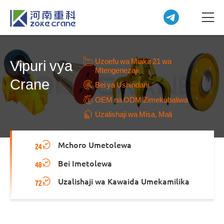
Uzoefu wa Miaka 21 wa
Vipuri vya
Mtengenezaji
Crane
Bei ya Ushindani
OEM na ODM Zimekubaliwa
Uzalishaji wa Misa, Mali
Mchoro Umetolewa
Bei Imetolewa
Uzalishaji wa Kawaida Umekamilika