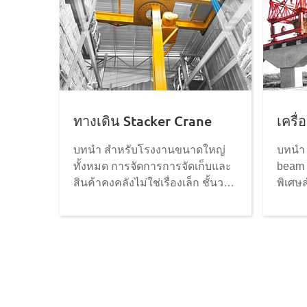
ทางเดิน Stacker Crane
เครื
บทนำ สำหรับโรงงานขนาดใหญ่
บทนำ 
ทั้งหมด การจัดการการจัดเก็บและ
beam l
สินค้าคงคลังไม่ใช่เรื่องเล็ก ชั้นวาง
พิเศษ
พาร์ติชั่นและชั้นวางบีมแบบดั้งเดิม
สำเร็จ
ดูยุ่งเหยิง แม้จะจัดระเบียบได้ยาก
หนึ่งใน
และพื้นที่จัดเก็บก็สิ้นเปลืองอย่าง
ในการ
มาก เครนติดทางเดินสามารถแก้
สำหรั
ปัญหาการจัดเก็บนี้ได้ดี เป็นโซลูชัน
โดยไม่
การจัดเก็บที่มีประสิทธิภาพและ
เหมาะ
ปรับแต่งได้ ด้วยเครน stacker ทาง
ทางยกร