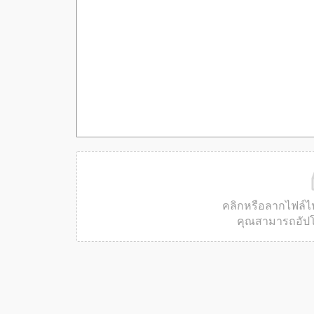
คลิกหรือลากไฟล์ไปยั
คุณสามารถอัปโห