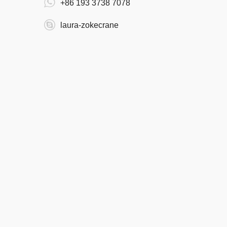
+86 193 3738 7078
laura-zokecrane