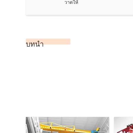
วาดให้
บทนำ