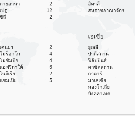
กายอานา
2
อิตาลี
เปรู
12
สหราชอาณาจักร
ชิลี
2
เอเชีย
เคนยา
2
ยูเออี
โมร็อกโก
4
ปากีสถาน
โมซัมบิก
4
ฟิลิปปินส์
แอฟริกาใต้
6
คาซัคสถาน
ไนจีเรีย
2
กาตาร์
แซมเบีย
5
มาเลเซีย
มองโกเลีย
บังคลาเทศ