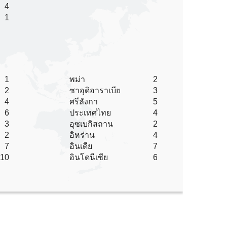
4
1
1
พม่า
2
2
ซาอุดิอาราเบีย
3
4
ศรีลังกา
5
6
ประเทศไทย
4
3
อุซเบกิสถาน
2
2
อิหร่าน
4
7
อินเดีย
7
10
อินโดนีเซีย
6