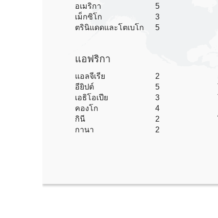
อเมริกา
5
เม็กซิโก
3
ตรินิแดดและโตเบโก
5
แอฟริกา
แอลจีเรีย
2
อียิปต์
5
เอธิโอเปีย
3
คองโก
4
กินี
2
กานา
2