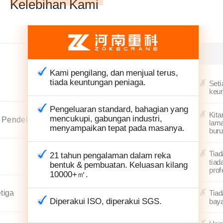
Kelebihan Kami
Kami pengilang, dan menjual terus,
tiada keuntungan peniaga.
Set
keu
Pengeluaran standard, bahagian yang
Kita
mencukupi, gabungan industri,
h Pendek
lama
menyampaikan tepat pada masanya.
buru
Tiad
21 tahun pengalaman dalam reka
tiad
bentuk & pembuatan. Keluasan kilang
prof
10000+㎡.
etiga
Tiad
Diperakui ISO, diperakui SGS.
baya