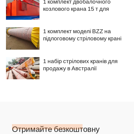
1 комплект двобалочного
козлового крана 15 т для
продажу в Нігерію
1 комплект моделі BZZ на
підлоговому стріловому крані
для продажу в Саудівській
Аравії
1 набір стрілових кранів для
продажу в Австралії
Отримайте безкоштовну