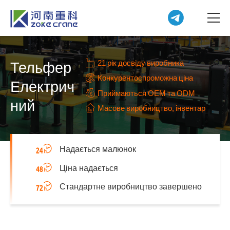
21 рік досвіду виробника
Тельфер
Конкурентоспроможна ціна
Електрич
Приймаються OEM та ODM
ний
Масове виробництво, інвентар
Надається малюнок
Ціна надається
Стандартне виробництво завершено