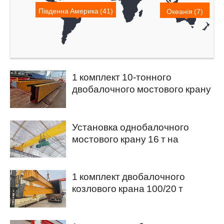
Південна Америка (41)
Океанія (7)
1 комплект 10-тонного
двобалочного мостового крану
експортується до Пакистану
Установка однобалочного
мостового крану 16 т на
Філіппінах.
1 комплект двобалочного
козлового крана 100/20 т
надіслано до Єгипту