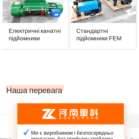
Електричні канатні
Стандартні
підйомники
підйомники FEM
Наша перевага
Ми є виробником і безпосередньо
продаємо, без прибутку трейдера.
можна