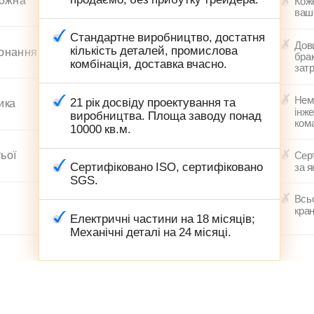
Кож
ваш
Стандартне виробництво, достатня
Дов
кількість деталей, промислова
конання
бра
комбінація, доставка вчасно.
зат
Нем
21 рік досвіду проектування та
ика
інж
виробництва. Площа заводу понад
ком
10000 кв.м.
ьої
Сер
Сертифіковано ISO, сертифіковано
за я
SGS.
Всьо
кран
Електричні частини на 18 місяців;
Механічні деталі на 24 місяці.