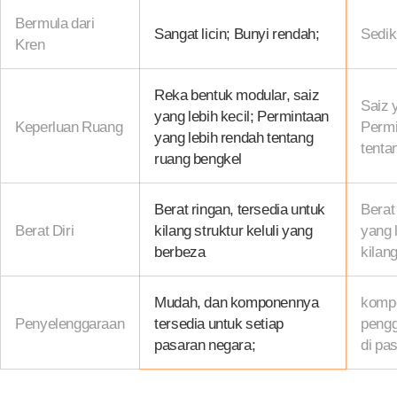
Bermula dari
Sangat licin; Bunyi rendah;
Sedik
Kren
Reka bentuk modular, saiz
Saiz 
yang lebih kecil; Permintaan
Keperluan Ruang
Permi
yang lebih rendah tentang
tenta
ruang bengkel
Berat ringan, tersedia untuk
Berat
Berat Diri
kilang struktur keluli yang
yang l
berbeza
kilang
Mudah, dan komponennya
komp
Penyelenggaraan
tersedia untuk setiap
pengg
pasaran negara;
di pa