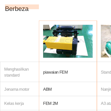
Berbeza
Menghasilkan
piawaian FEM
Stan
standard
Jenama motor
ABM
Nanji
Kelas kerja
FEM 2M
A3 at