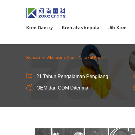
Kren Gantry
Kren atas kepala
Jib Kren
Rumah
/
Alat Ganti Kren
/
Takal Kren
21 Tahun Pengalaman Pengilang
OEM dan ODM Diterima