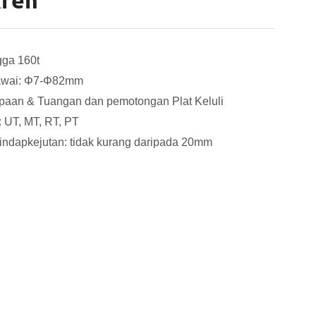
Kren
gga 160t
dawai: Φ7-Φ82mm
aan & Tuangan dan pemotongan Plat Keluli
: UT, MT, RT, PT
ndapkejutan: tidak kurang daripada 20mm