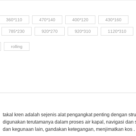
360*110
470*140
400*120
430*160
785*230
920*270
920*310
1120*310
rolling
takal kren adalah sejenis alat pengangkat penting dengan s
digunakan terutamanya dalam proses air kapal, navigasi dan
dan kegunaan lain, gandakan ketegangan, menjimatkan kos .