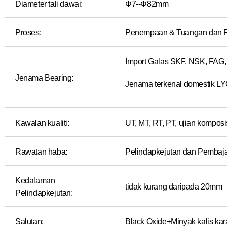
Diameter tali dawai:
Φ7--Φ82mm
Proses:
Penempaan & Tuangan dan Pe
Import Galas SKF, NSK, FAG,
Jenama Bearing:
Jenama terkenal domestik L
Kawalan kualiti:
UT, MT, RT, PT, ujian komposisi
Rawatan haba:
Pelindapkejutan dan Pembaj
Kedalaman
tidak kurang daripada 20mm
Pelindapkejutan:
Salutan:
Black Oxide+Minyak kalis karat