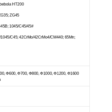
g bebola HT200
 ZG35; ZG45
Q345B; 1045/C45/45#
5#/1045/C45; 42CrMo/42CrMo4/CM440; 65Mn;
00, Φ600, Φ700, Φ800, Φ1000, Φ1200, Φ1600
a