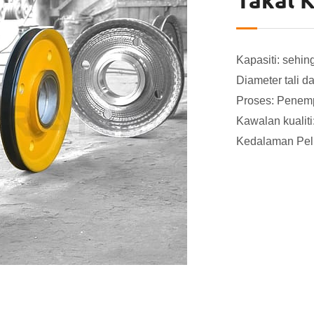
Takal 
Kapasiti: sehin
Diameter tali 
Proses: Penemp
Kawalan kualiti
Kedalaman Peli