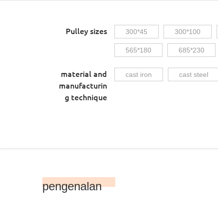
Pulley sizes
300*45
300*100
565*180
685*230
material and
cast iron
cast steel
manufacturin
g technique
pengenalan