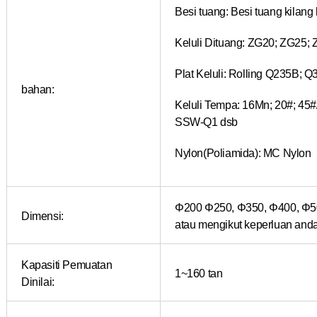
Besi tuang: Besi tuang kilan
Keluli Dituang: ZG20; ZG25;
Plat Keluli: Rolling Q235B; 
bahan:
Keluli Tempa: 16Mn; 20#; 4
SSW-Q1 dsb
Nylon(Poliamida): MC Nylon
Φ200 Φ250, Φ350, Φ400, Φ5
Dimensi:
atau mengikut keperluan and
Kapasiti Pemuatan
1~160 tan
Dinilai: