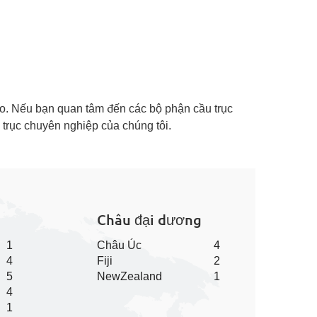
ảo. Nếu bạn quan tâm đến các bộ phận cầu trục
u trục chuyên nghiệp của chúng tôi.
Châu đại dương
1
Châu Úc
4
4
Fiji
2
5
NewZealand
1
4
1