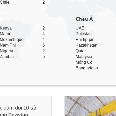
Chile
2
Châu Á
Kenya
2
UAE
Maroc
4
Pakistan
Mozambique
4
Phi-líp-pin
Nam Phi
6
Kazakhstan
Nigeria
2
Qatar
Zambia
5
Malaysia
Mông Cổ
Bangladesh
ục dầm đôi 10 tấn
ang Pakistan