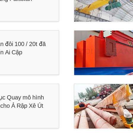
n đôi 100 / 20t đã
n Ai Cập
rục Quay mô hình
 cho Ả Rập Xê Út