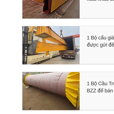
1 Bộ cẩu già
được gửi đế
1 Bộ Cầu T
BZZ để bán