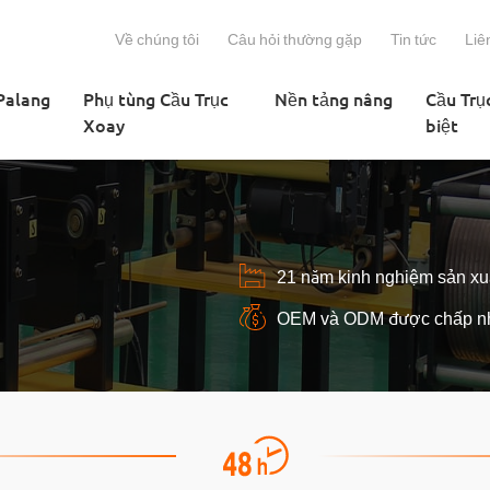
Về chúng tôi
Câu hỏi thường gặp
Tin tức
Liê
Palang
Phụ tùng Cầu Trục
Nền tảng nâng
Cầu Trụ
Xoay
biệt
21 năm kinh nghiệm sản xu
OEM và ODM được chấp n