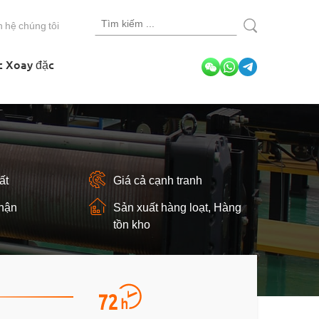
n hệ chúng tôi
c Xoay đặc
ất
Giá cả cạnh tranh
hận
Sản xuất hàng loạt, Hàng
tồn kho