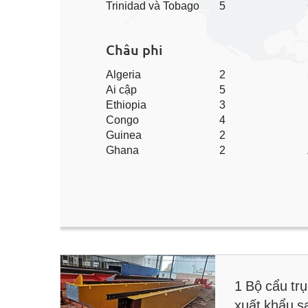
Trinidad và Tobago
5
Châu phi
Algeria
2
Ai cập
5
Ethiopia
3
Congo
4
Guinea
2
Ghana
2
1 Bộ cẩu tr
xuất khẩu s