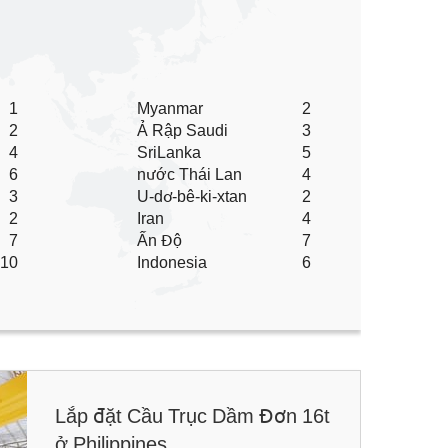
1
Myanmar
2
2
Ả Rập Saudi
3
4
SriLanka
5
6
nước Thái Lan
4
3
U-dơ-bê-ki-xtan
2
2
Iran
4
7
Ấn Độ
7
10
Indonesia
6
Lắp đặt Cầu Trục Dầm Đơn 16t
ở Philippines.