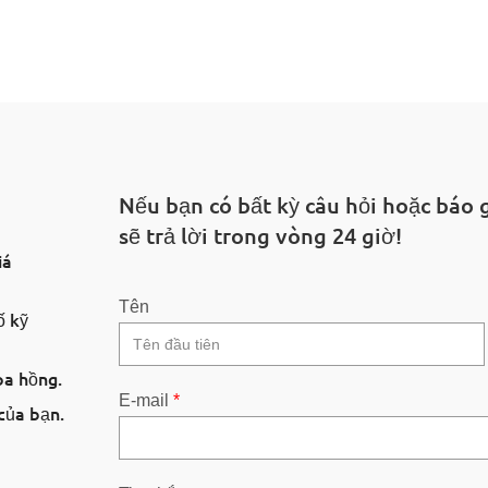
Nếu bạn có bất kỳ câu hỏi hoặc báo 
sẽ trả lời trong vòng 24 giờ!
iá
Tên
ố kỹ
oa hồng.
E-mail
*
của bạn.