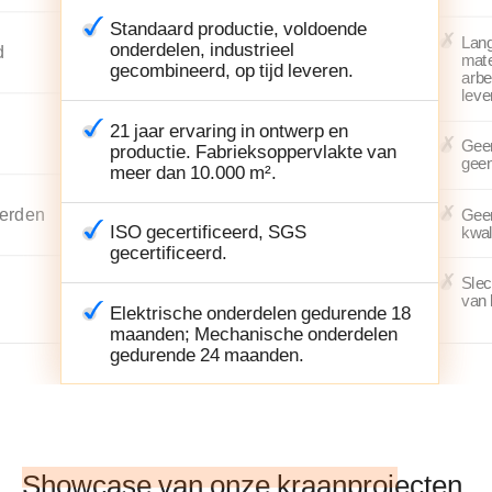
Standaard productie, voldoende
Lan
onderdelen, industrieel
d
mate
gecombineerd, op tijd leveren.
arbe
leve
21 jaar ervaring in ontwerp en
Geen
productie. Fabrieksoppervlakte van
geen
meer dan 10.000 m².
derden
Geen
ISO gecertificeerd, SGS
kwal
gecertificeerd.
Slec
van 
Elektrische onderdelen gedurende 18
maanden; Mechanische onderdelen
gedurende 24 maanden.
Showcase van onze kraanprojecten