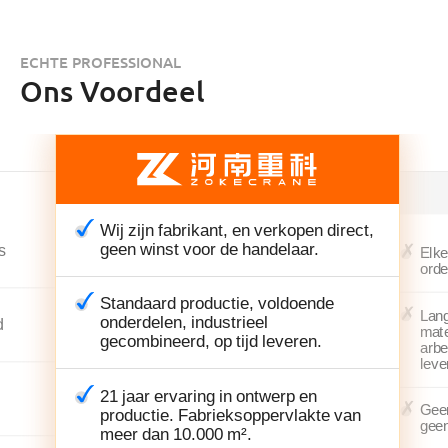
ECHTE PROFESSIONAL
Ons Voordeel
Wij zijn fabrikant, en verkopen direct,
geen winst voor de handelaar.
s
Elke
orde
Standaard productie, voldoende
Lan
onderdelen, industrieel
d
mate
gecombineerd, op tijd leveren.
arbe
leve
21 jaar ervaring in ontwerp en
Geen
productie. Fabrieksoppervlakte van
geen
meer dan 10.000 m².