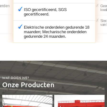
derden
Geen
ISO gecertificeerd, SGS
kwal
gecertificeerd.
Slec
van 
Elektrische onderdelen gedurende 18
maanden; Mechanische onderdelen
gedurende 24 maanden.
WAT DOEN WE?
Onze Producten