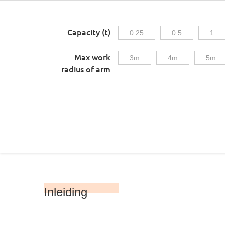
Capacity (t)
0.25
0.5
1
Max work
3m
4m
5m
radius of arm
Inleiding