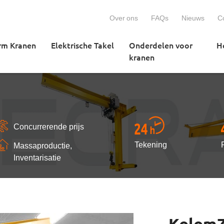
Over ons
FAQs
Nieuws
C
rm Kranen
Elektrische Takel
Onderdelen voor
H
kranen
Concurrerende prijs
Tekening
Massaproductie,
Inventarisatie