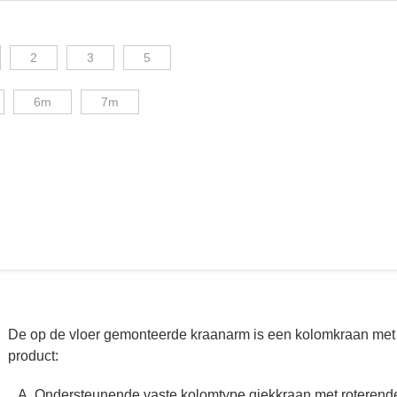
2
3
5
6m
7m
De op de vloer gemonteerde kraanarm is een kolomkraan met e
product:
Ondersteunende vaste kolomtype giekkraan met roterende 