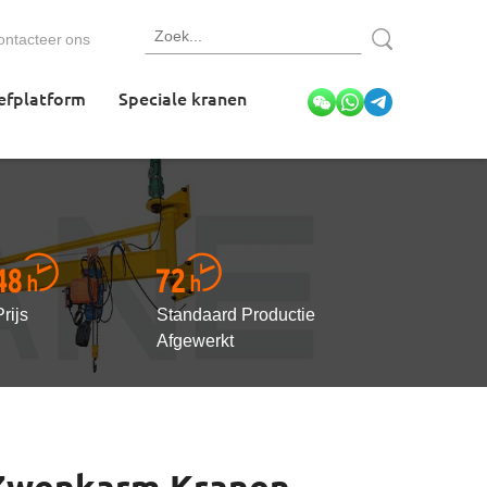
ontacteer ons
efplatform
Speciale kranen
Prijs
Standaard Productie
Afgewerkt