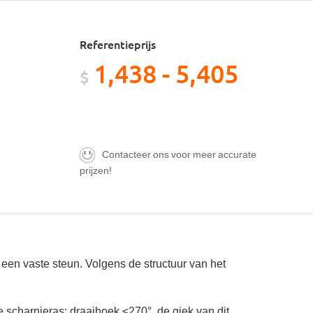
Referentieprijs
1,438 - 5,405
$
Contacteer ons voor meer accurate
prijzen!
en vaste steun. Volgens de structuur van het
scharnieras: draaihoek ≤270°, de giek van dit