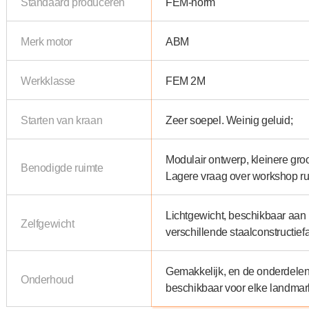
Standaard produceren
FEM-norm
Merk motor
ABM
Werkklasse
FEM 2M
Starten van kraan
Zeer soepel. Weinig geluid;
Modulair ontwerp, kleinere groo
Benodigde ruimte
Lagere vraag over workshop r
Lichtgewicht, beschikbaar aan
Zelfgewicht
verschillende staalconstructief
Gemakkelijk, en de onderdelen
Onderhoud
beschikbaar voor elke landmark