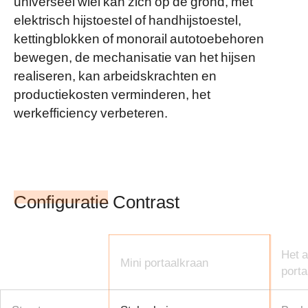
universeel wiel kan zich op de grond, met
elektrisch hijstoestel of handhijstoestel,
kettingblokken of monorail autotoebehoren
bewegen, de mechanisatie van het hijsen
realiseren, kan arbeidskrachten en
productiekosten verminderen, het
werkefficiency verbeteren.
Configuratie Contrast
Het 
Mini portaalkraan
porta