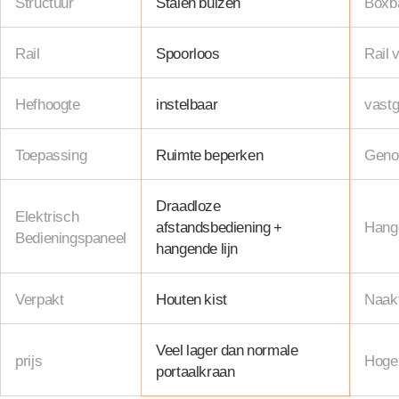
Structuur
Stalen buizen
Boxb
Rail
Spoorloos
Rail 
Hefhoogte
instelbaar
vastg
Toepassing
Ruimte beperken
Genoe
Draadloze
Elektrisch
afstandsbediening +
Hange
Bedieningspaneel
hangende lijn
Verpakt
Houten kist
Naakt
Veel lager dan normale
prijs
Hoger
portaalkraan